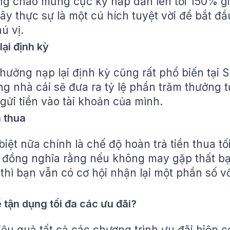
g chào mừng cực kỳ hấp dẫn lên tới 150% giá
Đây thực sự là một cú hích tuyệt vời để bắt đầ
ú vị.
ại định kỳ
hưởng nạp lại định kỳ cũng rất phổ biến tại 
g nhà cái sẽ đưa ra tỷ lệ phần trăm thưởng 
gửi tiền vào tài khoản của mình.
n thua
iệt nữa chính là chế độ hoàn trả tiền thua tối
 đồng nghĩa rằng nếu không may gặp thất bạ
 thì bạn vẫn có cơ hội nhận lại một phần số v
 tận dụng tối đa các ưu đãi?
ệu quả tất cả các chương trình ưu đãi hiện c