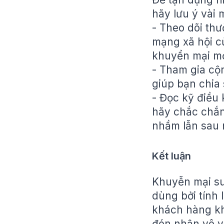
hãy lưu ý vài 
- Theo dõi th
mạng xã hội c
khuyển mại mớ
- Tham gia cộ
giúp bạn chia 
- Đọc kỹ điều 
hãy chắc chắn
nhầm lẫn sau 
Kết luận
Khuyễn mại su
dùng bởi tính 
khách hàng k
đón nhận vô và