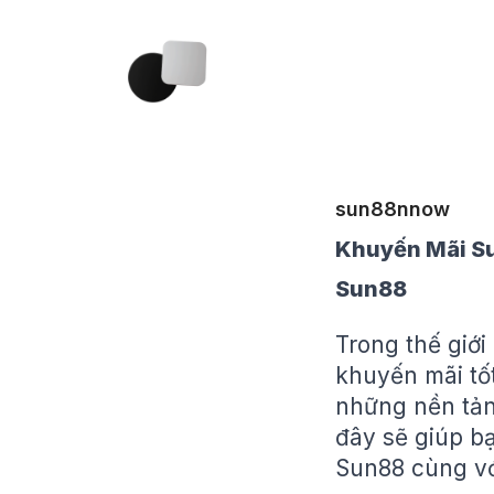
sun88nnow
Khuyến Mãi Su
Sun88
Trong thế giới
khuyến mãi tố
những nền tảng
đây sẽ giúp b
Sun88 cùng vớ