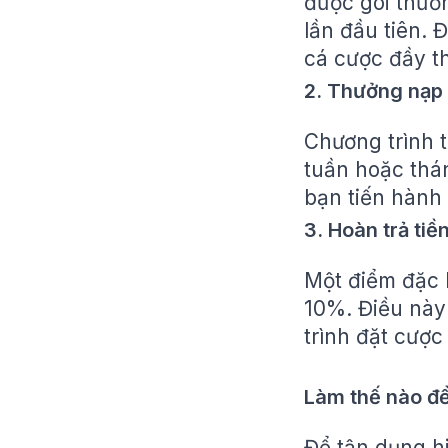
được gói thưởn
lần đầu tiên. 
cá cược đầy th
2. Thưởng nạp l
Chương trình t
tuần hoặc thán
bạn tiến hành 
3. Hoàn trả tiề
Một điểm đặc b
10%. Điều này
trình đặt cược
Làm thế nào để
Để tận dụng hi