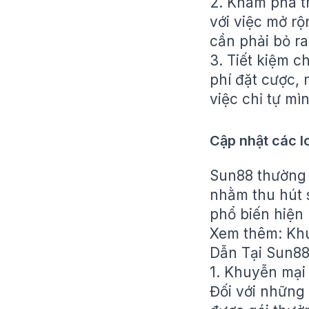
2. Khám phá t
với việc mở r
cần phải bỏ ra
3. Tiết kiệm c
phí đặt cược, 
việc chỉ tự mì
Cập nhật các l
Sun88 thường 
nhằm thu hút 
phổ biến hiện 
Xem thêm:
Kh
Dẫn Tại Sun8
1. Khuyễn mại
Đối với những 